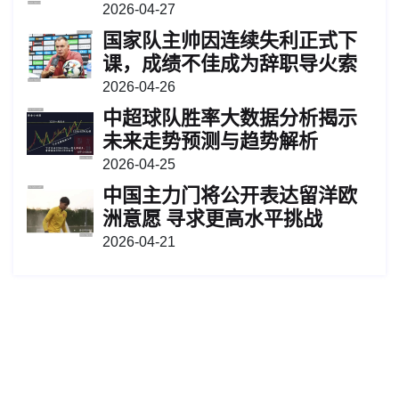
2026-04-27
国家队主帅因连续失利正式下
课，成绩不佳成为辞职导火索
2026-04-26
中超球队胜率大数据分析揭示
未来走势预测与趋势解析
2026-04-25
中国主力门将公开表达留洋欧
洲意愿 寻求更高水平挑战
2026-04-21