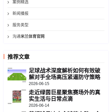
案例精选
新闻播报
服务类型
沟通
米兰体育官网
推荐文章
足球战术深度解析如何有效破
解对手全场高压紧逼防守策略
2026-06-15
走近绿茵巨星聚焦赛场外的真
实生活与日常点滴
2026-06-14