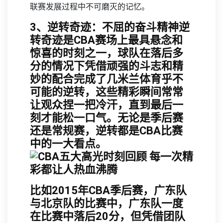
联赛发展过程中不可磨灭的记忆。
3、逆转奇迹：不屈的奋斗精神逆
转奇迹是CBA赛场上最具悬念和
惊喜的时刻之一，球队在落后多
分的情况下凭借顽强的斗志和精
妙的配合完成了几
米兰体育
乎不
可能的逆转，这些精彩瞬间常常
让观众捏一把冷汗，直到最后一
刻才能松一口气。无论是季后赛
还是常规赛，逆转都是CBA比赛
中的一大看点。
比如2015年CBA季后赛，广东队
与北京队的比赛中，广东队一度
在比赛中落后20分，但凭借团队