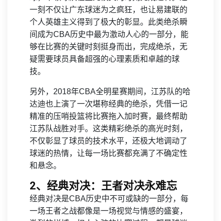
一刻不仅让广东球迷为之疯狂，也让易建联的
个人英雄主义得到了极大的彰显。此类绝杀瞬
间成为CBA历史中最为激动人心的一部分，能
够在比赛的关键时刻挺身而出，完成绝杀，无
疑需要球员具备超强的心理素质和卓越的球
技。
另外，2018年CBA全明星赛期间，江苏队的哈
达迪也上演了一次堪称经典的绝杀，凭借一记
精准的压哨投篮将比赛拖入加时赛，最终帮助
江苏队战胜对手。这类精彩绝杀的高光时刻，
不仅彰显了球员的技术水平，还极大地调动了
球迷的热情，让每一场比赛都充满了不确定性
和悬念。
2、经典对决：王者对决永难忘
经典对决是CBA历史中不可或缺的一部分，每
一场王者之战都像是一场视觉与情感的盛宴，