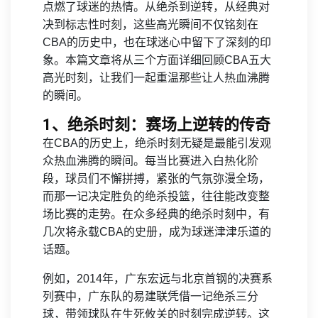
点燃了球迷的热情。从绝杀到逆转，从经典对
决到标志性时刻，这些高光瞬间不仅铭刻在
CBA的历史中，也在球迷心中留下了深刻的印
象。本篇文章将从三个方面详细回顾CBA五大
高光时刻，让我们一起重温那些让人热血沸腾
的瞬间。
1、绝杀时刻：赛场上逆转的传奇
在CBA的历史上，绝杀时刻无疑是最能引发观
众热血沸腾的瞬间。每当比赛进入白热化阶
段，球员们不懈拼搏，紧张的气氛弥漫全场，
而那一记决定胜负的绝杀投篮，往往能改变整
场比赛的走势。在众多经典的绝杀时刻中，有
几次将永载CBA的史册，成为球迷津津乐道的
话题。
例如，2014年，广东宏远与北京首钢的决赛系
列赛中，广东队的易建联凭借一记绝杀三分
球，带领球队在生死攸关的时刻完成逆转。这