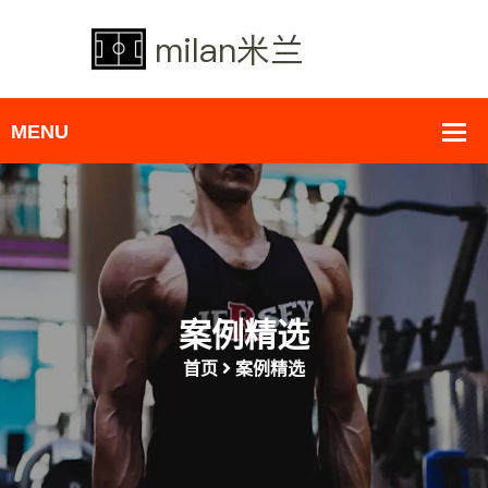
案例精选
首页
案例精选